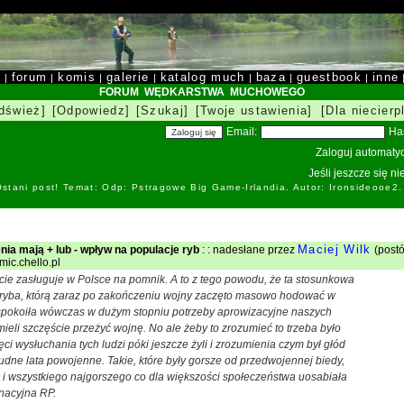
y
forum
komis
galerie
katalog much
baza
guestbook
inne
|
|
|
|
|
|
|
FORUM WĘDKARSTWA MUCHOWEGO
dśwież]
[Odpowiedz]
[Szukaj]
[Twoje ustawienia]
[Dla niecierp
Email:
Ha
Zaloguj automatyc
Jeśli jeszcze się n
stani post! Temat: Odp: Pstragowe Big Game-Irlandia. Autor: Ironsideоoe2
Maciej Wilk
nia mają + lub - wpływ na populacje ryb
: : nadesłane przez
(postó
mic.chello.pl
cie zasługuje w Polsce na pomnik. A to z tego powodu, że ta stosunkowa
 ryba, którą zaraz po zakończeniu wojny zaczęto masowo hodować w
spokoiła wówczas w dużym stopniu potrzeby aprowizacyjne naszych
mieli szczęście przeżyć wojnę. No ale żeby to zrozumieć to trzeba było
ci wysłuchania tych ludzi póki jeszcze żyli i zrozumienia czym był głód
trudne lata powojenne. Takie, które były gorsze od przedwojennej biedy,
 i wszystkiego najgorszego co dla większości społeczeństwa uosabiała
nacyjna RP.