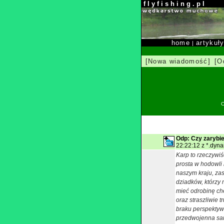
f l y f i s h i n g . p l
home
artykuł
|
[Nowa wiadomość]
[O
O
Odp: Czy zarybie
22:22:12 z *.dyna
Karp to rzeczywiś
prosta w hodowli
naszym kraju, za
dziadków, którzy 
mieć odrobinę chę
oraz straszliwie 
braku perspektyw
przedwojenna sa