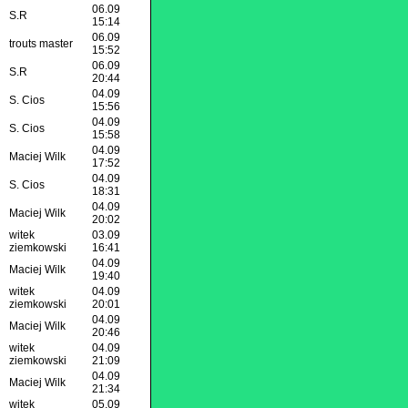
06.09
S.R
15:14
06.09
trouts master
15:52
06.09
S.R
20:44
04.09
S. Cios
15:56
04.09
S. Cios
15:58
04.09
Maciej Wilk
17:52
04.09
S. Cios
18:31
04.09
Maciej Wilk
20:02
witek
03.09
ziemkowski
16:41
04.09
Maciej Wilk
19:40
witek
04.09
ziemkowski
20:01
04.09
Maciej Wilk
20:46
witek
04.09
ziemkowski
21:09
04.09
Maciej Wilk
21:34
witek
05.09