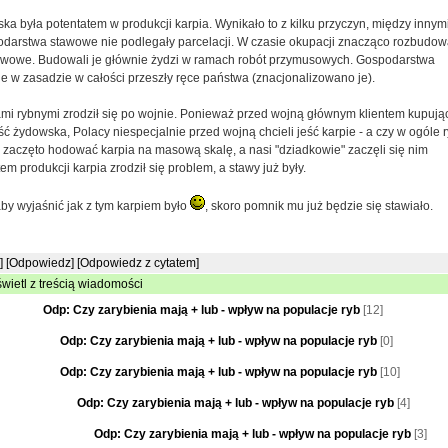
ska była potentatem w produkcji karpia. Wynikało to z kilku przyczyn, między innym
darstwa stawowe nie podlegały parcelacji. W czasie okupacji znacząco rozbudo
wowe. Budowali je głównie żydzi w ramach robót przymusowych. Gospodarstwa
e w zasadzie w całości przeszły ręce państwa (znacjonalizowano je).
mi rybnymi zrodził się po wojnie. Ponieważ przed wojną głównym klientem kupuj
ść żydowska, Polacy niespecjalnie przed wojną chcieli jeść karpie - a czy w ogóle r
e zaczęto hodować karpia na masową skalę, a nasi "dziadkowie" zaczęli się nim
em produkcji karpia zrodził się problem, a stawy już były.
aby wyjaśnić jak z tym karpiem było
, skoro pomnik mu już będzie się stawiało.
]
[Odpowiedz]
[Odpowiedz z cytatem]
wietl z treścią wiadomości
Odp: Czy zarybienia mają + lub - wpływ na populacje ryb
[12]
Odp: Czy zarybienia mają + lub - wpływ na populacje ryb
[0]
Odp: Czy zarybienia mają + lub - wpływ na populacje ryb
[10]
Odp: Czy zarybienia mają + lub - wpływ na populacje ryb
[4]
Odp: Czy zarybienia mają + lub - wpływ na populacje ryb
[3]