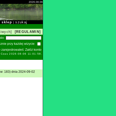
2026.08.06
sklep
szukaj
|
|
liwych]
[REGULAMIN]
sło:
znie przy każdej wizycie:
ie zarejestrowałeś:
Załóż konto
. Czas 2026-08-06 11:01:58.
w: 183) dnia 2024-09-02