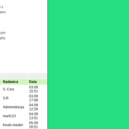
i z
wano
ącym
yby.
Nadawca
Data
03.09
S. Cios
15:51
03.09
S.R
17:08
04.09
Administracja
12:26
04.09
mart123
13:01
05.09
trouts master
20:51