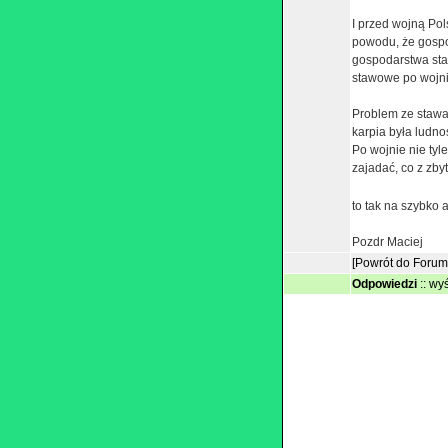
I przed wojną Pol
powodu, że gospo
gospodarstwa sta
stawowe po wojni
Problem ze stawa
karpia była ludno
Po wojnie nie tyl
zajadać, co z zbyt
to tak na szybko 
Pozdr Maciej
[Powrót do Forum
Odpowiedzi
::
wyś