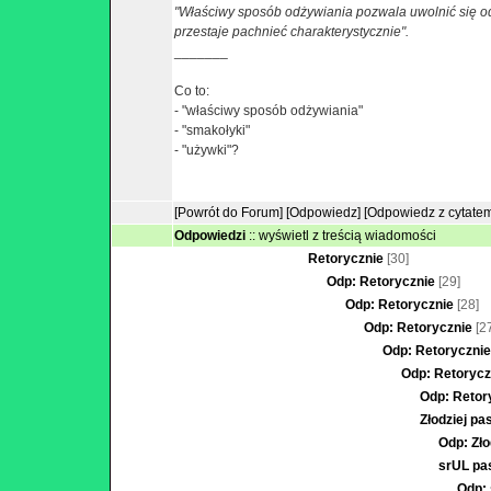
"Właściwy sposób odżywiania pozwala uwolnić się o
przestaje pachnieć charakterystycznie".
_______
Co to:
- "właściwy sposób odżywiania"
- "smakołyki"
- "używki"?
[Powrót do Forum]
[Odpowiedz]
[Odpowiedz z cytate
Odpowiedzi
::
wyświetl z treścią wiadomości
Retorycznie
[30]
Odp: Retorycznie
[29]
Odp: Retorycznie
[28]
Odp: Retorycznie
[2
Odp: Retoryczni
Odp: Retoryc
Odp: Retor
Złodziej pa
Odp: Zło
srUL pa
Odp: 