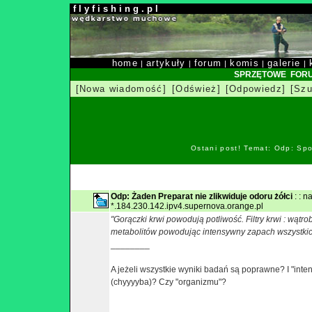
f l y f i s h i n g . p l
home
artykuły
forum
komis
galerie
|
|
|
|
|
SPRZĘTOWE FOR
[Nowa wiadomość]
[Odśwież]
[Odpowiedz]
[Szu
Ostani post! Temat: Odp: Spo
Odp: Żaden Preparat nie zlikwiduje odoru żółci
: : 
*.184.230.142.ipv4.supernova.orange.pl
"Gorączki krwi powodują potliwość. Filtry krwi : wątr
metabolitów powodując intensywny zapach wszystkic
________
A jeżeli wszystkie wyniki badań są poprawne? I "int
(chyyyyba)? Czy "organizmu"?