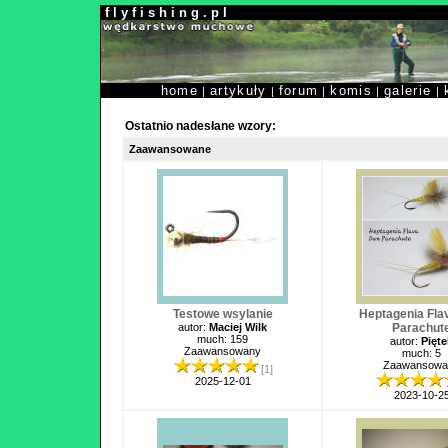
f l y f i s h i n g . p l
home
artykuły
forum
komis
galerie
|
|
|
|
|
Ostatnio nadesłane wzory:
Zaawansowane
Testowe wsylanie
Heptagenia Fla
autor:
Maciej Wilk
Parachut
much: 159
autor:
Pięte
Zaawansowany
much: 5
Zaawansowa
[1]
2025-12-01
2023-10-2