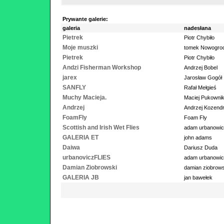
Prywante galerie:
galeria
nadesłana
Pietrek
Piotr Chybiło
Moje muszki
tomek Nowogrod
Pietrek
Piotr Chybiło
Andzi Fisherman Workshop
Andrzej Bobel
jarex
Jarosław Gogół
SANFLY
Rafał Mełgieś
Muchy Macieja.
Maciej Pukowni
Andrzej
Andrzej Kozend
FoamFly
Foam Fly
Scottish and Irish Wet Flies
adam urbanowi
GALERIA ET
john adams
Daiwa
Dariusz Duda
urbanoviczFLIES
adam urbanowi
Damian Ziobrowski
damian ziobrows
GALERIA JB
jan bawełek