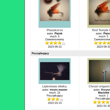
Phatakorva
Red Temple
autor:
Piętek
autor:
Pięte
much: 5
much: 5
Zaawansowany
Zaawansowa
[1]
2023-09-22
2023-09-2
Początkujący
Lipieniowa oliwka.
Chrust origami
autor:
trouts master
autor:
Krzysz
much: 15
Maciołek
Początkujący
much: 1
Początkują
[3]
2022-03-14
2021-01-3