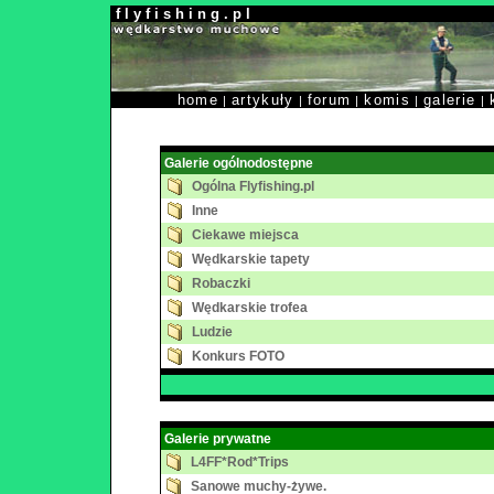
f l y f i s h i n g . p l
home
artykuły
forum
komis
galerie
|
|
|
|
|
Galerie ogólnodostępne
Ogólna Flyfishing.pl
Inne
Ciekawe miejsca
Wędkarskie tapety
Robaczki
Wędkarskie trofea
Ludzie
Konkurs FOTO
Galerie prywatne
L4FF*Rod*Trips
Sanowe muchy-żywe.