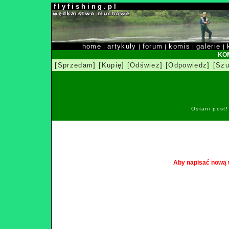
f l y f i s h i n g . p l
home
artykuły
forum
komis
galerie
|
|
|
|
|
KOM
[Sprzedam]
[Kupię]
[Odśwież]
[Odpowiedz]
[Szu
Ostani post
Aby napisać nową 