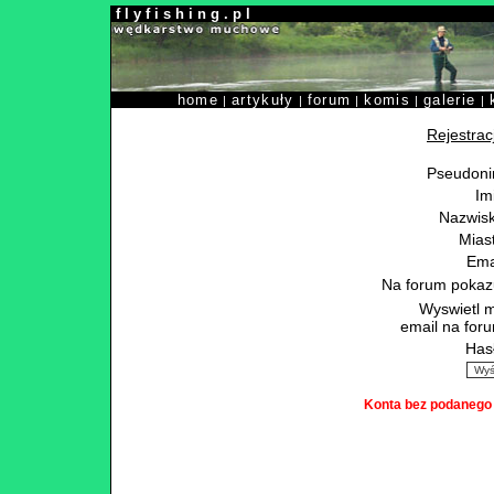
f l y f i s h i n g . p l
home
artykuły
forum
komis
galerie
|
|
|
|
|
Rejestra
Pseudoni
Im
Nazwisk
Mias
Ema
Na forum pokaz
Wyswietl 
email na for
Has
Konta bez podanego 