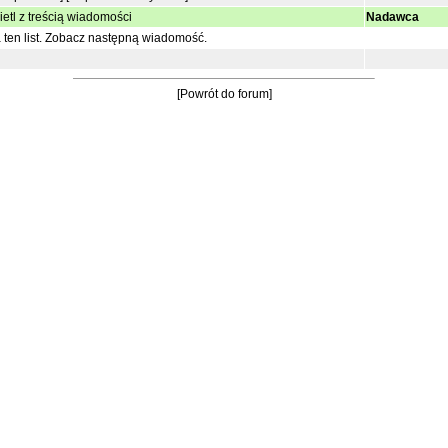
etl z treścią wiadomości
Nadawca
ten list.
Zobacz następną wiadomość.
[Powrót do forum]