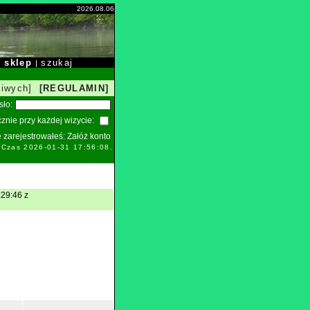
2026.08.06
sklep
szukaj
|
|
liwych]
[REGULAMIN]
sło:
znie przy każdej wizycie:
ie zarejestrowałeś:
Załóż konto
. Czas 2026-01-31 17:56:08.
:29:46 z