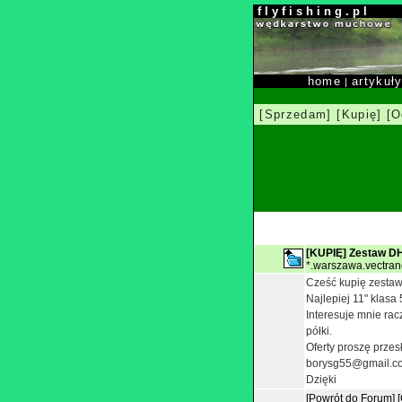
f l y f i s h i n g . p l
home
artykuł
|
[Sprzedam]
[Kupię]
[O
[KUPIĘ] Zestaw DH
*.warszawa.vectrane
Cześć kupię zestaw 
Najlepiej 11" klasa 
Interesuje mnie rac
półki.
Oferty proszę przes
borysg55@gmail.c
Dzięki
[Powrót do Forum]