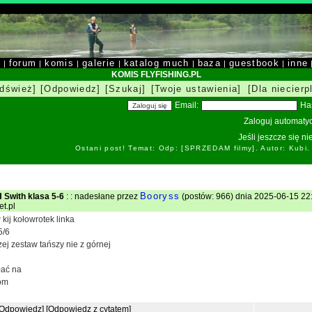
y
forum
komis
galerie
katalog much
baza
guestbook
inne
|
|
|
|
|
|
|
KOMIS FLYFISHING.PL
dśwież]
[Odpowiedz]
[Szukaj]
[Twoje ustawienia]
[Dla niecierp
Email:
Ha
Zaloguj automatyc
Jeśli jeszcze się n
Ostani post! Temat: Odp: [SPRZEDAM filmy]. Autor: Kubi
Booryss
 Swith klasa 5-6
: : nadesłane przez
(postów: 966) dnia 2025-06-15 22
t.pl
kij kołowrotek linka
5/6
zej zestaw tańszy nie z górnej
łać na
om
[Odpowiedz]
[Odpowiedz z cytatem]