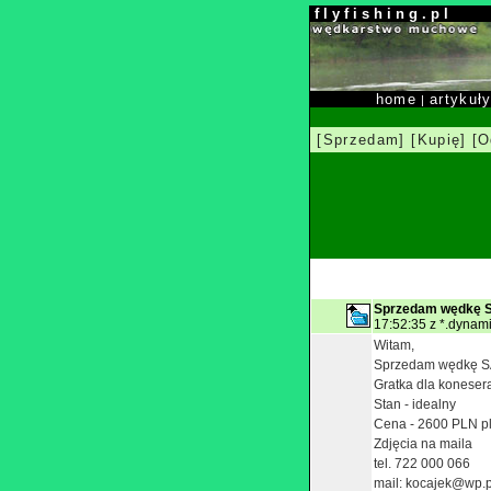
f l y f i s h i n g . p l
home
artykuł
|
[Sprzedam]
[Kupię]
[O
Sprzedam wędkę SA
17:52:35 z *.dynami
Witam,
Sprzedam wędkę SAGE
Gratka dla koneser
Stan - idealny
Cena - 2600 PLN pl
Zdjęcia na maila
tel. 722 000 066
mail: kocajek@wp.p