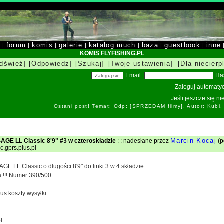
y
forum
komis
galerie
katalog much
baza
guestbook
inne
|
|
|
|
|
|
|
KOMIS FLYFISHING.PL
dśwież]
[Odpowiedz]
[Szukaj]
[Twoje ustawienia]
[Dla niecierp
Email:
Ha
Zaloguj automatyc
Jeśli jeszcze się n
Ostani post! Temat: Odp: [SPRZEDAM filmy]. Autor: Kubi
Marcin Kocaj
GE LL Classic 8'9" #3 w czteroskładzie
: : nadesłane przez
(p
c.gprs.plus.pl
 LL Classic o długości 8'9" do linki 3 w 4 składzie.
a !!! Numer 390/500
us koszty wysyłki
l