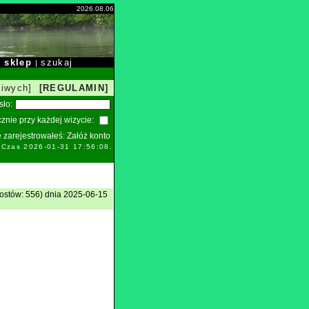
2026.08.06
sklep
szukaj
|
|
liwych]
[REGULAMIN]
sło:
znie przy każdej wizycie:
ie zarejestrowałeś:
Załóż konto
. Czas 2026-01-31 17:56:08.
ostów: 556) dnia 2025-06-15