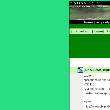
f l y f i s h i n g . p l
home
artykuł
|
[Sprzedam]
[Kupię]
[O
[SPRZEDAM] wędkę
czołem,
sprzedam wędkę Vi
VG5110
czyli pięcioskład, 1
bardzo rzadko spoty
oferta:
https://www.olx.pl