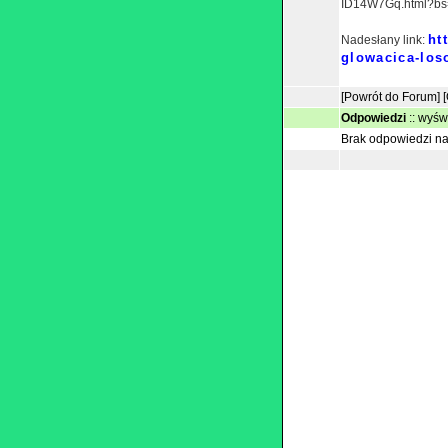
ID14W7Gq.html?bs=
ht
Nadesłany link:
glowacica-los
[Powrót do Forum]
Odpowiedzi
::
wyświ
Brak odpowiedzi na 