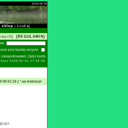
2026.08.06
sklep
szukaj
|
|
liwych]
[REGULAMIN]
sło:
znie przy każdej wizycie:
ie zarejestrowałeś:
Załóż konto
. Czas 2026-01-31 17:56:08.
 09:41:18 z *.ae.krakow.pl
CID767-