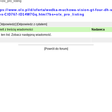
olx_pro_listing
tps://www.olx.pl/d/oferta/wedka-muchowa-vision-gt-four-dh-
os-CID767-ID14W7Gq.html?bs=olx_pro_listing
[Odpowiedz]
[Odpowiedz z cytatem]
etl z treścią wiadomości
Nadawca
ten list.
Zobacz następną wiadomość.
[Powrót do forum]