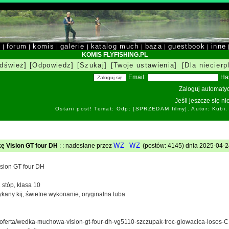
y
forum
komis
galerie
katalog much
baza
guestbook
inne
|
|
|
|
|
|
|
KOMIS FLYFISHING.PL
dśwież]
[Odpowiedz]
[Szukaj]
[Twoje ustawienia]
[Dla niecierp
Email:
Ha
Zaloguj automatyc
Jeśli jeszcze się n
Ostani post! Temat: Odp: [SPRZEDAM filmy]. Autor: Kubi
WZ_WZ
 Vision GT four DH
: : nadesłane przez
(postów: 4145) dnia 2025-04-24
sion GT four DH
1 stóp, klasa 10
kany kij, świetne wykonanie, oryginalna tuba
/d/oferta/wedka-muchowa-vision-gt-four-dh-vg5110-szczupak-troc-glowacica-losos-