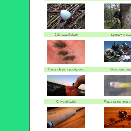
Jajo czapli siwej
Łęgowy pradz
Tłuste chrusty poglądowo
Overconsumpt
Chwytaj dzień
Praca streamera p