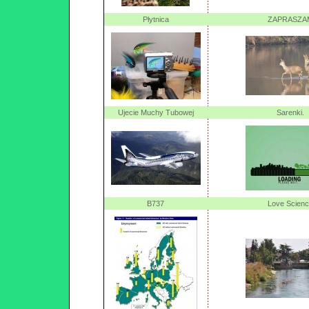
Płytnica
ZAPRASZA
Ujecie Muchy Tubowej
Sarenki.
B737
Love Scienc