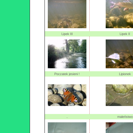
Lipek III
Lipek II
Poczatek jesieni !
Lipionek
..
maleństwo