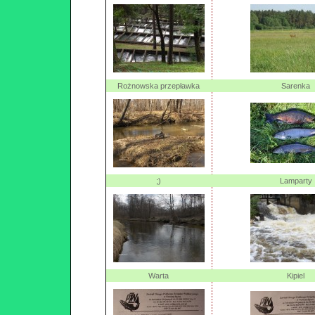
Rożnowska przepławka
Sarenka
;)
Lamparty
Warta
Kipiel