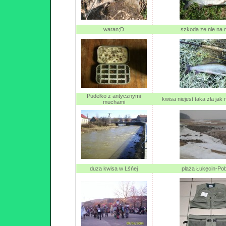
waran;D
szkoda ze nie na
Pudełko z antycznymi
kwisa niejest taka zła jak
muchami
duza kwisa w Lśńej
plaża Łukęcin-Po