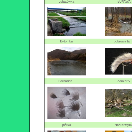
Lubatówka
ŁUPAWA
Bytomka
bobrowa ta
Barbarian...
Zonker v.
piórka
Nad Krztyni