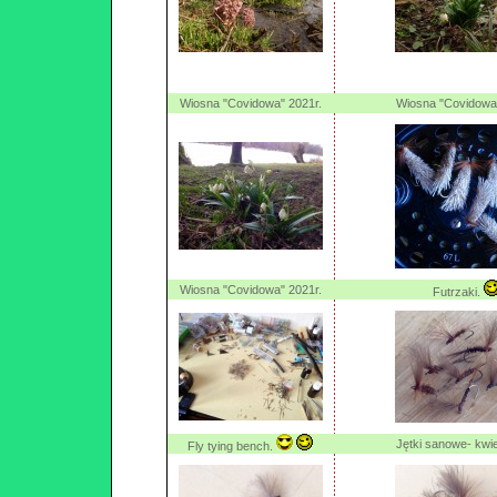
Wiosna "Covidowa" 2021r.
Wiosna "Covidowa"
Wiosna "Covidowa" 2021r.
Futrzaki.
Jętki sanowe- kwi
Fly tying bench.