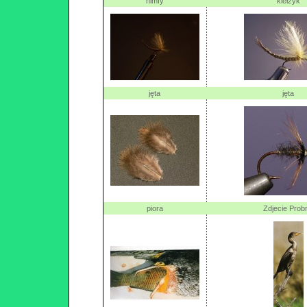
nimfy
kiełżyk
jęta
jęta
piora
Zdjecie Prob