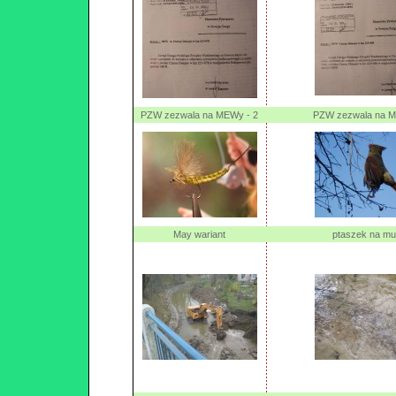
PZW zezwala na MEWy - 2
PZW zezwala na M
May wariant
ptaszek na m