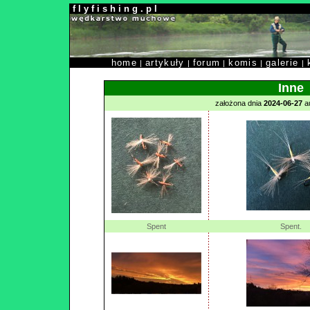
f l y f i s h i n g . p l
home
artykuły
forum
komis
galerie
|
|
|
|
|
Inne
założona dnia
2024-06-27
a
Spent
Spent.