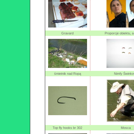
Gravard
Proporcje obiektu, a 
śmietnik nad Ropą
Nimfy Śwink
Top fly hooks br 302
Mosca