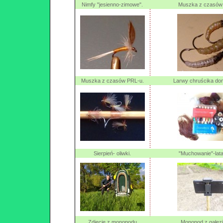
Nimfy "jesienno-zimowe".
Muszka z czasów
Muszka z czasów PRL-u.
Larwy chruścika d
Sierpień- oliwki.
"Muchowanie"-lata
Zdjęcie z monopodu
Monopod z gałęzi