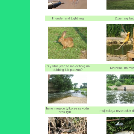
Thunder and Lightning
Dzień się bud
Czy ktoś jescze ma ochotę na
Materiału na mu
dubbing lub pasztet?
fajne miejsce tylko ze szkoda
muj kolega orze dołek 
brak ryb......