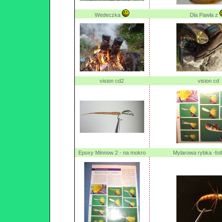
Wedeczka
Dla Pawła z
vision cd2
vision cd
Epoxy Minnow 2 - na mokro
Mylarowa rybka -fot