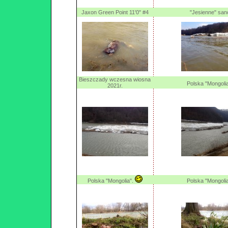
Jaxon Green Point 11'0" #4
"Jesienne" san
Bieszczady wczesna wiosna
Polska "Mongoli
2021r.
Polska "Mongolia".
Polska "Mongoli