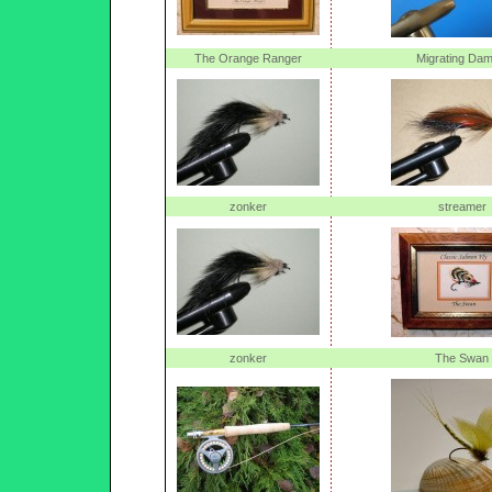
The Orange Ranger
Migrating Dam
zonker
streamer
zonker
The Swan