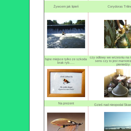
Żywcem jak lipień
Corydoras Trilin
czy odłowy we wrzesniu na r
fajne miejsce tylko ze szkoda
sens czy to jest marnot
brak ryb......
pieniedzy
Na prezent
Gzieś nad nieopodal Sk