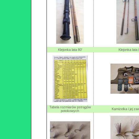
Klejonka lata 80'
Klejonka lata 
Tabela rozmiarów pstrągów
Kamizelka i jej za
potokowych