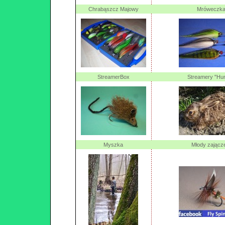
Chrabąszcz Majowy
Mróweczk
StreamerBox
Streamery "Hun
Myszka
Młody zającz