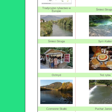
Tradycyjne rybactwo w
Śmieci Strug
Europie
Śmieci Struga
Syri i Kalter
Ochryd
Też ryba
Czerwone Skałki
Puchar Janos