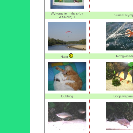
Wykonanie mylara (by
Sunset Nym
A.Sikora) 1
Rozgwiazd
Nalot
Dubbing
Bocja wspani