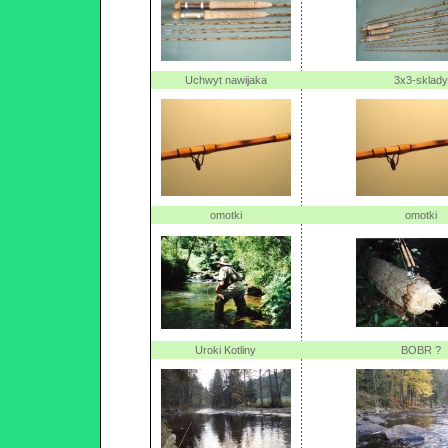
Uchwyt nawijaka
3x3-sklady
omotki
omotki
Uroki Kotliny
BOBR ?