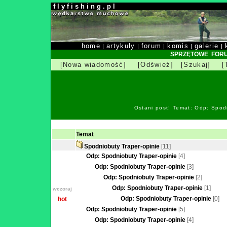
f l y f i s h i n g . p l
home
artykuły
forum
komis
galerie
|
|
|
|
|
SPRZĘTOWE FOR
[Nowa wiadomość]
[Odśwież]
[Szukaj]
[
Ostani post! Temat: Odp: Spod
Temat
Spodniobuty Traper-opinie
[11]
Odp: Spodniobuty Traper-opinie
[4]
Odp: Spodniobuty Traper-opinie
[3]
Odp: Spodniobuty Traper-opinie
[2]
Odp: Spodniobuty Traper-opinie
[1]
wczoraj
Odp: Spodniobuty Traper-opinie
[0]
hot
Odp: Spodniobuty Traper-opinie
[5]
Odp: Spodniobuty Traper-opinie
[4]