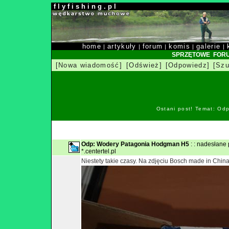
f l y f i s h i n g . p l
home
artykuły
forum
komis
galerie
|
|
|
|
|
SPRZĘTOWE FOR
[Nowa wiadomość]
[Odśwież]
[Odpowiedz]
[Szu
Ostani post! Temat: Od
Odp: Wodery Patagonia Hodgman H5
: : nadesłane
*.centertel.pl
Niestety takie czasy. Na zdjęciu Bosch made in Chin