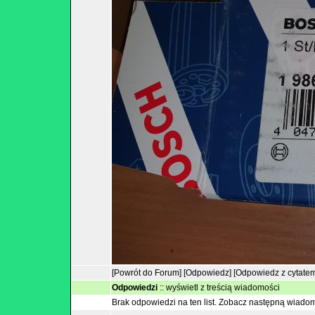
[Powrót do Forum]
[Odpowiedz]
[Odpowiedz z cytate
Odpowiedzi
::
wyświetl z treścią wiadomości
Brak odpowiedzi na ten list.
Zobacz następną wiado