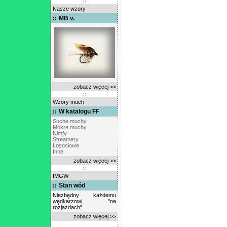
Nasze wzory
MB v.
zobacz więcej >>
Wzory much
W katalogu FF
Suche muchy
Mokre muchy
Nimfy
Streamery
Łososiowe
Inne
zobacz więcej >>
IMGW
Stan wód
Niezbędny każdemu
wędkarzowi "na
rozjazdach"
zobacz więcej >>