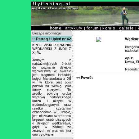
f l y f i s h i n g . p l
home
artykuły
forum
komis
galerie
|
|
|
|
|
Bieżące informacje
Pstrąg i Lipień nr 42
Wędkars
KRÓLEWSKI PORADNIK
kategori
WĘDKARSKI Z INDII Z
nadesłał
XII W.
opis:
Jednym z
Kwisa, Sł
najważniejszych źródeł
do poznania dziejów
Nadesłan
wędkarstwa w świecie
jest fragment induskiej
<< Powrót
księgi Manasollasa z XII
w., w której jest opis
połowu na wędkę, jako
formy rozrywki. To
źródło, pokrytę grubą
warstwą historycznego
kurzu i ukryte w
trudnodostępnym oraz
rzadko czytanym
czasopiśmie w Europie,
jest nieznane szerszemu
kręgowi osób piszących
o dziejach wędkarstwa,
gdyż w żadnej ze
znanych mi prac nie jest
ono cytowane.