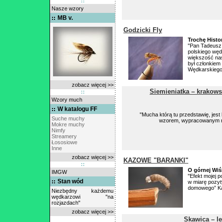
Nasze wzory
MB v.
Godzicki Fly
Trochę Histor
"Pan Tadeusz G
polskiego węd
większość na
był członkiem
Wędkarskiego 
zobacz więcej >>
Siemieniatka – krakow
Wzory much
W katalogu FF
"Mucha którą tu przedstawię, jes
Suche muchy
wzorem, wypracowanym na
Mokre muchy
Nimfy
Streamery
Łososiowe
Inne
zobacz więcej >>
KAZOWE "BARANKI"
O górnej Wi
IMGW
"Efekt mojej 
Stan wód
w miarę pozyt
domowego” Kaz
Niezbędny każdemu
wędkarzowi "na
rozjazdach"
zobacz więcej >>
Skawica – l