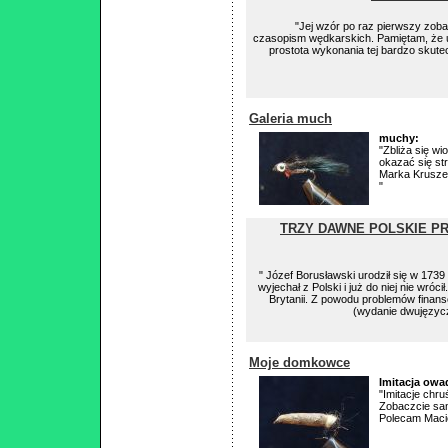
"Jej wzór po raz pierwszy zob
czasopism wędkarskich. Pamiętam, że u
prostota wykonania tej bardzo skute
Galeria much
muchy:
"Zbliża się w
okazać się st
Marka Krusze
"
TRZY DAWNE POLSKIE P
" Józef Borusławski urodził się w 173
wyjechał z Polski i już do niej nie wróci
Brytanii. Z powodu problemów finan
(wydanie dwujęzycz
Moje domkowce
Imitacja owa
"Imitacje chr
Zobaczcie sami
Polecam Macie