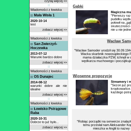
czytaj więcej >>
Gąbki
Wiadomości z łowiska
Magiczna muc
Mała Wisła 1
"Pierwszy raz
pudełku wędka
2020-10-14
połowił na „g
test
skuteczności 
zobacz więcej >>
nie u nie jed
Wiadomości z łowiska
Wacław Samod
San Zwierzyń-
Hoczewka
"Wacław Samoder urodził się 30.09.19
2013-07-12
Wacka skarbnik nowosądeckiego 
Warunki bardzo dobre
mama działaczka PZW, tchnęli w 
wędkarza muchowego i początkują
zobacz więcej >>
Wiadomości z łowiska
Wiosenne propozycje
OS Dunajec
Streamery i 
2014-08-12
"Sezon już p
warunki dobre ale nie
kropkowańce.
idealne
każdego pstrą
zobacz więcej >>
Wiadomości z łowiska
Łowisko Pstrągowe
Raba
2020-10-31
"Robiąc porządki na serwerze znalazłe
Dobrze to już było...
temu przesłał nam Aleksander Kop
zobacz więcej >>
mieszka w Anglii to nazwy