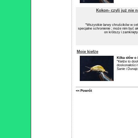
Kokon- czyli już nie 
"Wszystkie larwy chruścików w ce
specjalne schronienie ; może nim być a
on krótszy i zamknięty
Moje kiełże
Kilka słów o i
"Kiełże to do
doskonałości 
Sanie i Dunajc
<< Powrót