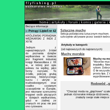
f l y f i s h i n g . p l
home
artykuły
forum
komis
galerie
|
|
|
|
|
Bieżące informacje
Sztuczne muchy
Pstrąg i Lipień nr 42
Sekcja poświęcona sztucznym muchom. Pr
KRÓLEWSKI PORADNIK
szkrzętnie ukrywane przez swoich twórc
WĘDKARSKI Z INDII Z
XII W.
Artykuły w kategorii:
Jednym z
(od najnowszych do najstarszych)
najważniejszych źródeł
do poznania dziejów
Muchy morskie
wędkarstwa w świecie
Muchy na mor
jest fragment induskiej
"Wzorów much 
księgi Manasollasa z XII
imadełku. Nie
w., w której jest opis
rybom. Dobrze
połowu na wędkę, jako
O ile wszystko
formy rozrywki. To
prostu lipa. 
źródło, pokrytę grubą
wypróbowane 
warstwą historycznego
kurzu i ukryte w
trudnodostępnym oraz
Rodowód „gla
rzadko czytanym
czasopiśmie w Europie,
"Chociaż moda na „glajchowe” szale
jest nieznane szerszemu
jednak różnorakie imitacje dżdżownic
kręgowi osób piszących
znalazły swoje stałe miejsc
o dziejach wędkarstwa,
gdyż w żadnej ze
znanych mi prac nie jest
ono cytowane.