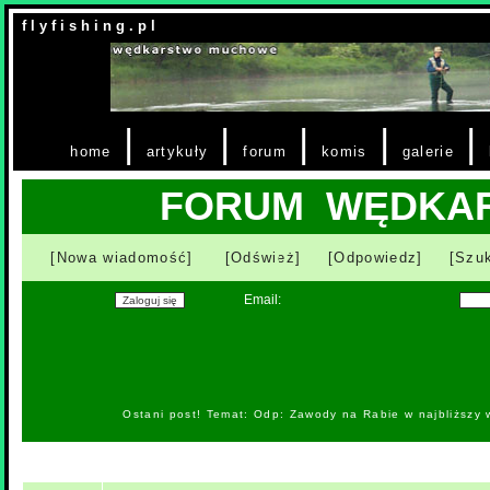
f l y f i s h i n g . p l
|
|
|
|
|
home
artykuły
forum
komis
galerie
FORUM WĘDKA
[Nowa wiadomość]
[Odśwież]
[Odpowiedz]
[Szuk
Email:
Ostani post! Temat: Odp: Zawody na Rabie w najbliższy