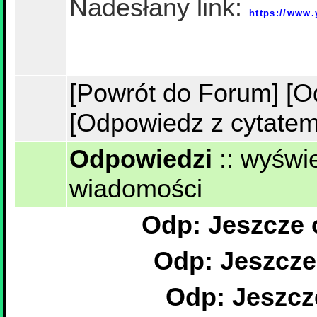
Nadesłany link:
https://www
[Powrót do Forum]
[O
[Odpowiedz z cytatem
Odpowiedzi
::
wyświe
wiadomości
Odp: Jeszcze
Odp: Jeszcze