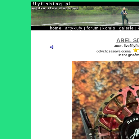
f l y f i s h i n g . p l
home
artykuły
forum
komis
galerie
|
|
|
|
|
ABEL S
autor:
live4flyfi
dotychczasowa ocena:
liczba głosów