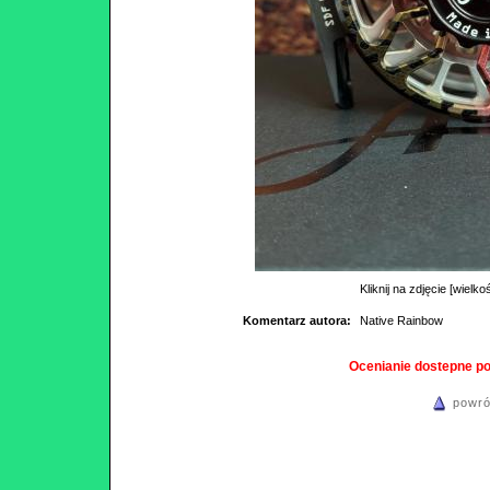
Kliknij na zdjęcie [wielko
Komentarz autora:
Native Rainbow
Ocenianie dostepne p
powró