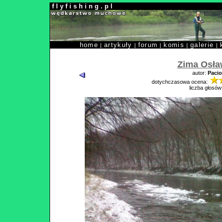
f l y f i s h i n g . p l
home
artykuły
forum
komis
galerie
|
|
|
|
|
Zima Osła
autor:
Pacio
dotychczasowa ocena:
liczba głosów