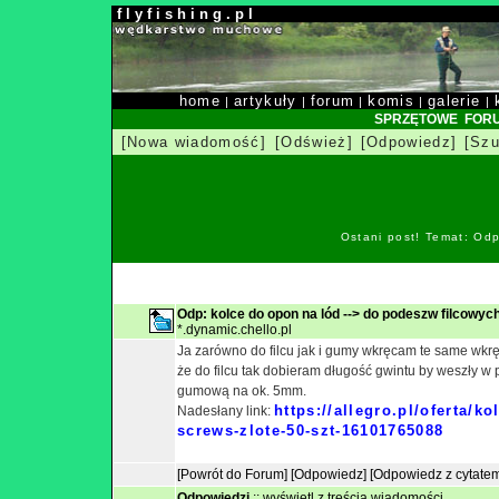
f l y f i s h i n g . p l
home
artykuły
forum
komis
galerie
|
|
|
|
|
SPRZĘTOWE FOR
[Nowa wiadomość]
[Odśwież]
[Odpowiedz]
[Szu
Ostani post! Temat: Od
Odp: kolce do opon na lód --> do podeszw filcowyc
*.dynamic.chello.pl
Ja zarówno do filcu jak i gumy wkręcam te same wkręt
że do filcu tak dobieram długość gwintu by weszły 
gumową na ok. 5mm.
https://allegro.pl/oferta/
Nadesłany link:
screws-zlote-50-szt-16101765088
[Powrót do Forum]
[Odpowiedz]
[Odpowiedz z cytate
Odpowiedzi
::
wyświetl z treścią wiadomości