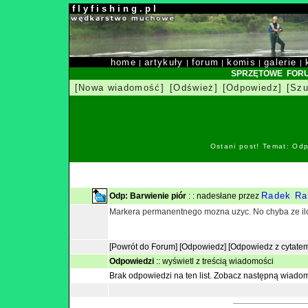
f l y f i s h i n g . p l
home
artykuły
forum
komis
galerie
|
|
|
|
|
SPRZĘTOWE FOR
[Nowa wiadomość]
[Odśwież]
[Odpowiedz]
[Szu
Ostani post! Temat: Od
Radek Ra
Odp: Barwienie piór
: : nadesłane przez
Markera permanentnego mozna uzyc. No chyba ze il
[Powrót do Forum]
[Odpowiedz]
[Odpowiedz z cytate
Odpowiedzi
::
wyświetl z treścią wiadomości
Brak odpowiedzi na ten list.
Zobacz następną wiado