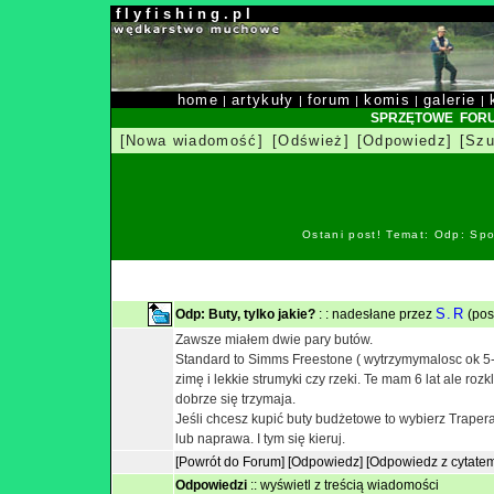
f l y f i s h i n g . p l
home
artykuły
forum
komis
galerie
|
|
|
|
|
SPRZĘTOWE FOR
[Nowa wiadomość]
[Odśwież]
[Odpowiedz]
[Szu
Ostani post! Temat: Odp: Spo
S.R
Odp: Buty, tylko jakie?
: : nadesłane przez
(pos
Zawsze miałem dwie pary butów.
Standard to Simms Freestone ( wytrzymymalosc ok 5-
zimę i lekkie strumyki czy rzeki. Te mam 6 lat ale rozkl
dobrze się trzymaja.
Jeśli chcesz kupić buty budżetowe to wybierz Traper
lub naprawa. I tym się kieruj.
[Powrót do Forum]
[Odpowiedz]
[Odpowiedz z cytate
Odpowiedzi
::
wyświetl z treścią wiadomości