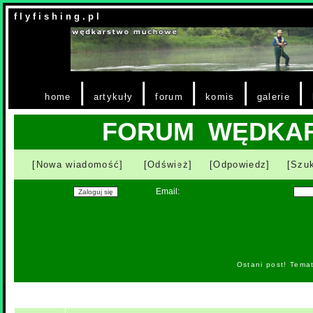
f l y f i s h i n g . p l
|
|
|
|
|
home
artykuły
forum
komis
galerie
FORUM WĘDKA
[Nowa wiadomość]
[Odśwież]
[Odpowiedz]
[Szuk
Email:
Ostani post! Tema