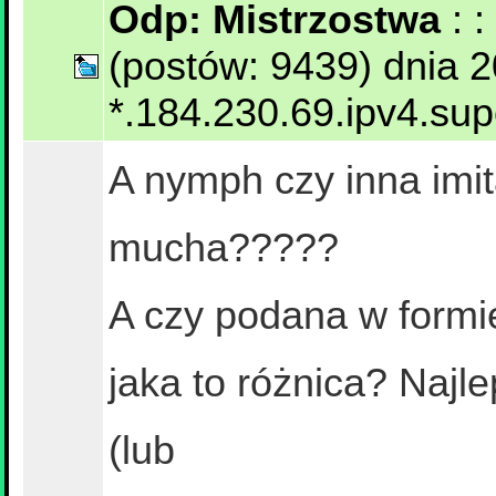
Odp: Mistrzostwa
: 
(postów: 9439) dnia 
*.184.230.69.ipv4.su
A nymph czy inna imit
mucha?????
A czy podana w formie
jaka to różnica? Najle
(lub