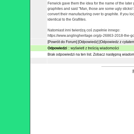
Fenwick gave them the idea for the name of the late
graphites and said "Man, those are some ugly sticks! 
convert their manufacturing over to graphite. If you loo
identical to the Graflites.
Natomiast inni twierdzą coś zupełnie innego:
https://www.anglingheritage.org/p-26863-2018-the-go
[Powrót do Forum]
[Odpowiedz]
[Odpowiedz z cytate
Odpowiedzi
::
wyświetl z treścią wiadomości
Brak odpowiedzi na ten list.
Zobacz następną wiado