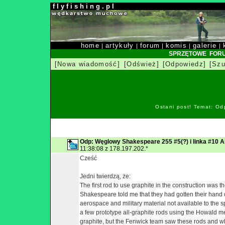
f l y f i s h i n g . p l
home
artykuły
forum
komis
galerie
|
|
|
|
|
SPRZĘTOWE FOR
[Nowa wiadomość]
[Odśwież]
[Odpowiedz]
[Szu
Ostani post! Temat: Od
Odp: Węglowy Shakespeare 255 #5(?) i linka #10 Ai
11:38:08 z 178.197.202.*
Cześć
Jedni twierdzą, że:
The first rod to use graphite in the construction was 
Shakespeare told me that they had gotten their hand o
aerospace and military material not available to the s
a few prototype all-graphite rods using the Howald 
graphite, but the Fenwick team saw these rods and wh