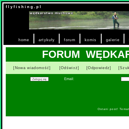
f l y f i s h i n g . p l
|
|
|
|
|
home
artykuły
forum
komis
galerie
FORUM WĘDKA
[Nowa wiadomość]
[Odśwież]
[Odpowiedz]
[Szuk
Email:
Ostani post! Tema