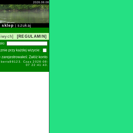
2026.08.08
sklep
szukaj
|
|
liwych]
[REGULAMIN]
sło:
znie przy każdej wizycie:
ie zarejestrowałeś:
Załóż konto
oberts98123. Czas 2026-08-
07 22:41:43.