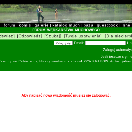
y
forum
komis
galerie
katalog much
baza
guestbook
inne
|
|
|
|
|
|
|
FORUM WĘDKARSTWA MUCHOWEGO
dśwież]
[Odpowiedz]
[Szukaj]
[Twoje ustawienia]
[Dla niecierp
Email:
Ha
Zaloguj automatyc
Jeśli jeszcze się n
 Zawody na Rabie w najbliższy weekend - absurd PZW KRAKOW. Autor: juliar
Aby napisać nową wiadomość musisz się zalogować.