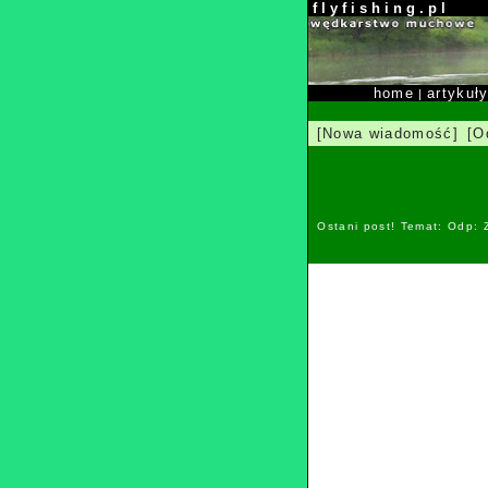
f l y f i s h i n g . p l
home
artykuł
|
[Nowa wiadomość]
[O
Ostani post! Temat: Odp: