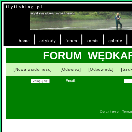
f l y f i s h i n g . p l
|
|
|
|
|
home
artykuły
forum
komis
galerie
FORUM WĘDKA
[Nowa wiadomość]
[Odśwież]
[Odpowiedz]
[Szuk
Email:
Ostani post! Tema