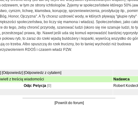
 odzewem, w tym ze strony ichtiologów. Żyjemy w społeczeństwie którego 50% ja
two, cynizm, lichwę, kłamstwa, korupcję, sprzeniewierzenia, prostytucję itp., pomi
Bóg, Honor, Ojczyzna". A Ty chcesz uzdrowić wody, w których pływają "głupie ryby" 
większości społeczeństwa, bo liczy się mamona i władza). Społeczeństwo, jako cało
ze do tego, żeby chronić przyrodę, szanować ludzi (skoro się nie szanuje ludzi, to t
), przestrzegać prawa, itp. Nawet jeśli uda się komuś wprowadzić bardziej rygoryst
 połowu ryb, to zaraz do rzeki wjadą buldożery i koparki, wywrócą wszystko do gó
ją co trzeba. Albo spuszczą do rzek trucizny, bo to taniej wychodzi niż budowa
 przyzwoleniem RDOŚ i czasem władz PZW.
]
[Odpowiedz]
[Odpowiedz z cytatem]
wietl z treścią wiadomości
Nadawca
Odp: Petycja
[0]
Robert Kostec
[Powrót do forum]