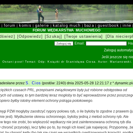
y
forum
komis
galerie
katalog much
baza
guestbook
inne
|
|
|
|
|
|
|
FORUM WĘDKARSTWA MUCHOWEGO
dśwież]
[Odpowiedz]
[Szukaj]
[Twoje ustawienia]
[Dla niecierp
Email:
Ha
Zaloguj automatyc
Jeśli jeszcze się n
Ostani post! Temat: Odp: Ksiązki dr Stanisłąwa Ciosa. Autor: Marianowski
S. Cios
nadesłane przez
(postów: 2240) dnia 2025-05-28 12:21:17 z *.dynamic.pl
 ciężkich czasach PRL, przepisami związkowymi były już robione odstępstwa od
ch od ustawy, to tym bardziej teraz mogłoby to być wprowadzone przez poszczeg
opiero byłby istotny element ochrony pstrąga potokowego.
ręgi PZW mogłyby zaostrzyć rygory połowu ryb, o ile byłoby to zgodne z prawem (j
 nie jest). Wydłużenie okresu ochronnego, byłoby jedną z metod ochrony ryb. Ale
w tego nie zrobi, bo większość wędkarzy nie jest zainteresowana ochroną ryb dla
 chronić przyrodę), lecz tylko po to, by mogli ich łowić jak najwięcej. Przypomnę, ż
lat, by chronić kelty (bo tak się czyni we wszystkich cywilizowanych krajach), spotka