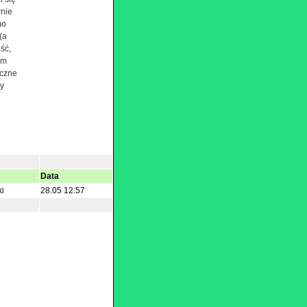
wnie
mo
(a
ść,
ym
yczne
ry
Data
ki
28.05 12:57