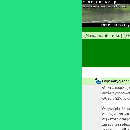
f l y f i s h i n g . p l
home
artykuł
|
[Nowa wiadomość]
[O
Odp: Petycja
: : 
skoro w tamtych,
aktów wykonawczy
Okręgi PZW. To d
Oczywiście, że ok
wiemy, że No Kill
większość okręgó
zasady (że należy
apel sprzed kilku 