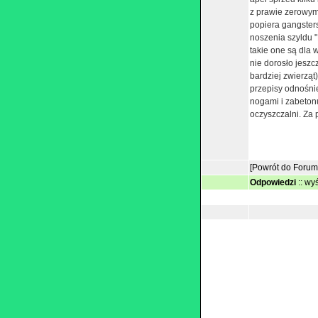
z prawie zerowym
popiera gangsters
noszenia szyldu "
takie one są dla 
nie dorosło jeszc
bardziej zwierząt
przepisy odnośnie
nogami i zabetonu
oczyszczalni. Za
[Powrót do Forum
Odpowiedzi
::
wyś