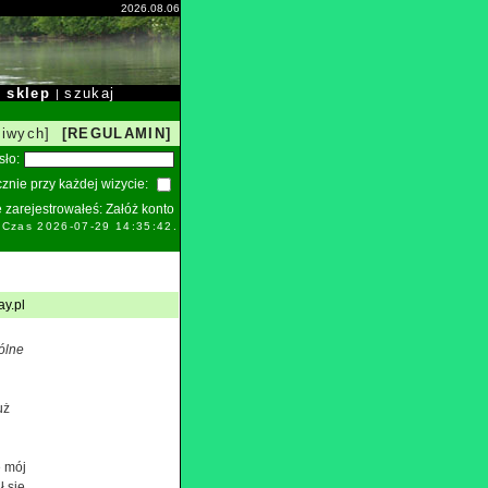
2026.08.06
sklep
szukaj
|
|
liwych]
[REGULAMIN]
sło:
znie przy każdej wizycie:
ie zarejestrowałeś:
Załóż konto
. Czas 2026-07-29 14:35:42.
ay.pl
ólne
uż
e mój
ł się