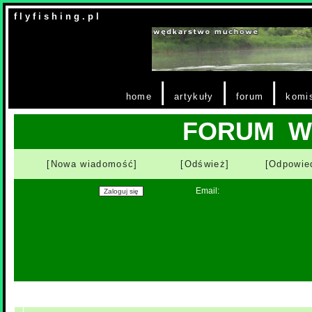
f l y f i s h i n g . p l
|
|
|
home
artykuły
forum
komi
FORUM W
[Nowa wiadomość]
[Odśwież]
[Odpowie
Email: