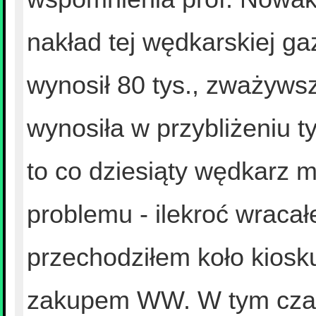
nakład tej wędkarskiej ga
wynosił 80 tys., zważyws
wynosiła w przybliżeniu t
to co dziesiąty wędkarz m
problemu - ilekroć wraca
przechodziłem koło kiosk
zakupem WW. W tym cza