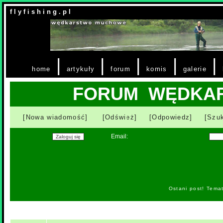
f l y f i s h i n g . p l
|
|
|
|
|
home
artykuły
forum
komis
galerie
FORUM WĘDKA
[Nowa wiadomość]
[Odśwież]
[Odpowiedz]
[Szuk
Email:
Ostani post! Tema