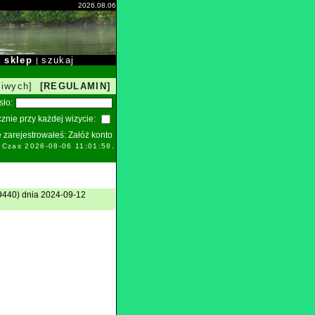
2026.08.06
sklep
szukaj
|
|
liwych]
[REGULAMIN]
sło:
znie przy każdej wizycie:
ie zarejestrowałeś:
Załóż konto
. Czas 2026-08-06 11:01:58.
9440) dnia 2024-09-12