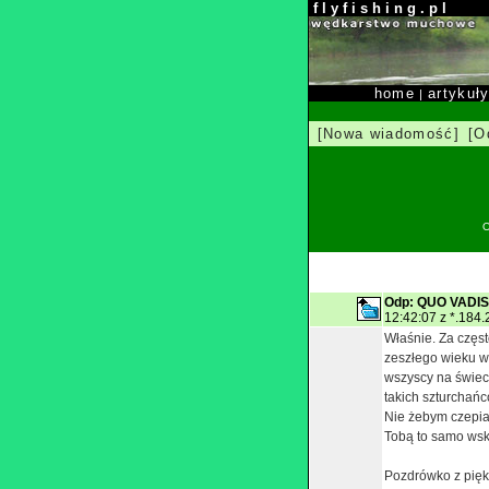
f l y f i s h i n g . p l
home
artykuł
|
[Nowa wiadomość]
[O
O
Odp: QUO VADIS 
12:42:07 z *.184
Właśnie. Za częst
zeszłego wieku w 
wszyscy na świeci
takich szturchańc
Nie żebym czepiał 
Tobą to samo wsk
Pozdrówko z pięk