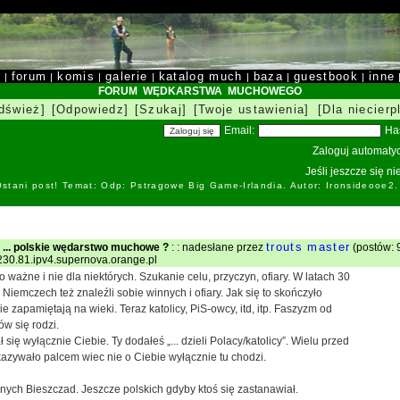
y
forum
komis
galerie
katalog much
baza
guestbook
inne
|
|
|
|
|
|
|
FORUM WĘDKARSTWA MUCHOWEGO
dśwież]
[Odpowiedz]
[Szukaj]
[Twoje ustawienia]
[Dla niecierp
Email:
Ha
Zaloguj automatyc
Jeśli jeszcze się n
stani post! Temat: Odp: Pstragowe Big Game-Irlandia. Autor: Ironsideоoe2
trouts master
... polskie wędarstwo muchowe ?
: : nadesłane przez
(postów: 
.230.81.ipv4.supernova.orange.pl
o ważne i nie dla niektórych. Szukanie celu, przyczyn, ofiary. W latach 30
Niemczech też znaleźli sobie winnych i ofiary. Jak się to skończyło
e zapamiętają na wieki. Teraz katolicy, PiS-owcy, itd, itp. Faszyzm od
ów się rodzi.
się wyłącznie Ciebie. Ty dodałeś „... dzieli Polacy/katolicy”. Wielu przed
azywało palcem wiec nie o Ciebie wyłącznie tu chodzi.
nych Bieszczad. Jeszcze polskich gdyby ktoś się zastanawiał.