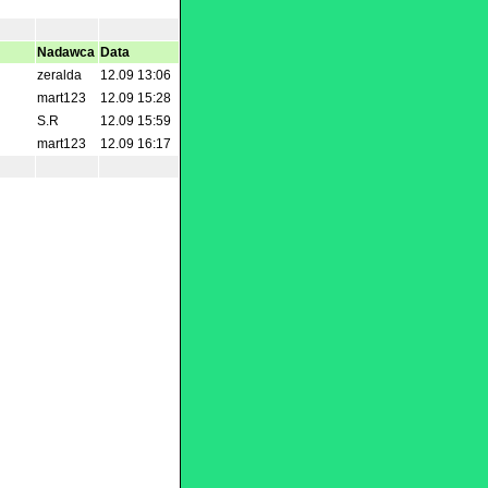
Nadawca
Data
zeralda
12.09 13:06
mart123
12.09 15:28
S.R
12.09 15:59
mart123
12.09 16:17