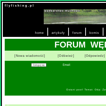
f l y f i s h i n g . p l
|
|
|
home
artykuły
forum
komis
FORUM WĘ
[Nowa wiadomość]
[Odśwież]
[Odpowiedz]
Email:
Ostani post! Temat: Odp: Z