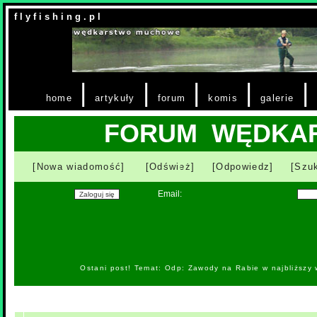
f l y f i s h i n g . p l
|
|
|
|
|
home
artykuły
forum
komis
galerie
FORUM WĘDKA
[Nowa wiadomość]
[Odśwież]
[Odpowiedz]
[Szuk
Email:
Ostani post! Temat: Odp: Zawody na Rabie w najbliższy