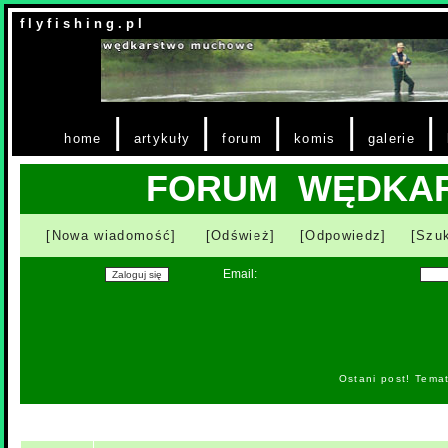
f l y f i s h i n g . p l
|
|
|
|
|
home
artykuły
forum
komis
galerie
FORUM WĘDKA
[Nowa wiadomość]
[Odśwież]
[Odpowiedz]
[Szuk
Email:
Ostani post! Tema