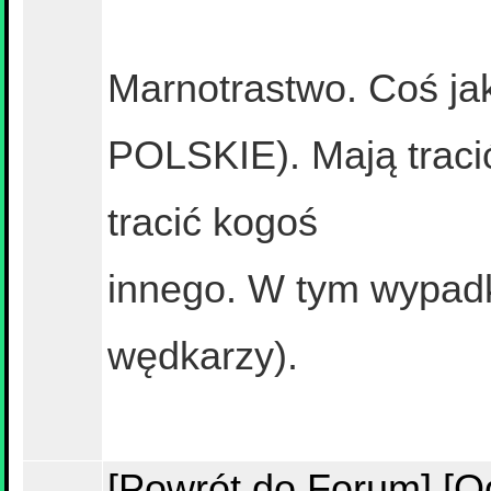
Marnotrastwo. Coś 
POLSKIE). Mają traci
tracić kogoś
innego. W tym wypadk
wędkarzy).
[Powrót do Forum]
[O