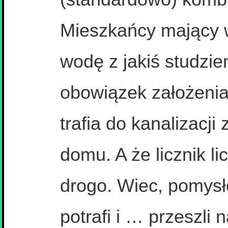
Mieszkańcy mający w
wodę z jakiś studzie
obowiązek założenia 
trafia do kanalizacji
domu. A że licznik l
drogo. Wiec, pomys
potrafi i … przeszli 