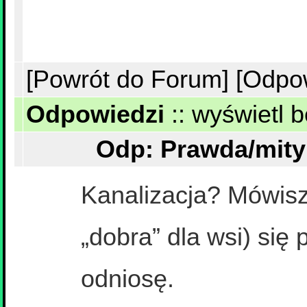
[Powrót do Forum]
[Odpo
Odpowiedzi
::
wyświetl b
Kanalizacja? Mówisz 
„dobra” dla wsi) się 
odniosę.