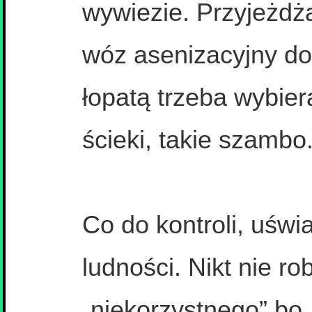
wywiezie. Przyjeżdż
wóz asenizacyjny do
łopatą trzeba wybier
ścieki, takie szambo
Co do kontroli, uświ
ludności. Nikt nie rob
„niekorzystnego” bo 