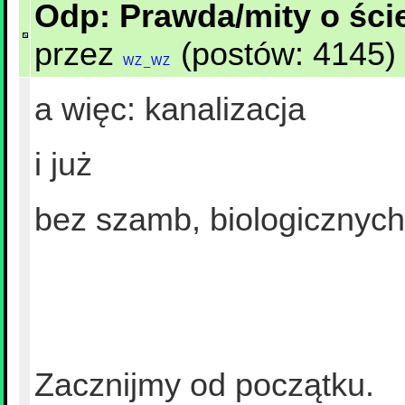
Odp: Prawda/mity o ście
przez
(postów: 4145) d
WZ_WZ
a więc: kanalizacja
i już
bez szamb, biologicznych 
Zacznijmy od początku.