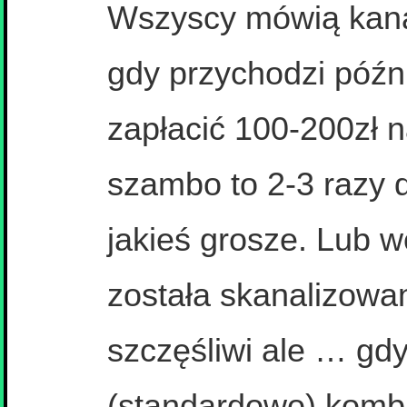
Wszyscy mówią kanali
gdy przychodzi późn
zapłacić 100-200zł 
szambo to 2-3 razy 
jakieś grosze. Lub w
została skanalizowan
szczęśliwi ale … gdy
(standardowo) kombi