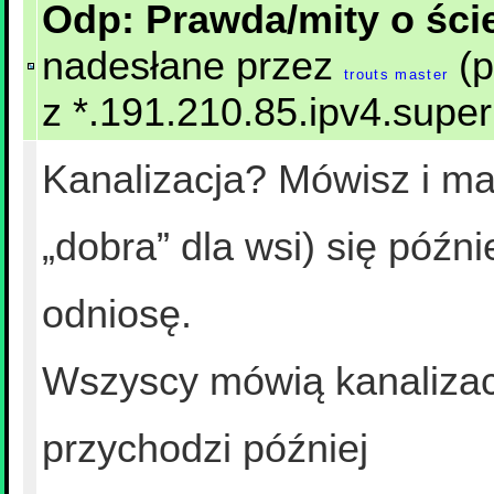
Odp: Prawda/mity o ście
nadesłane przez
(p
trouts master
z *.191.210.85.ipv4.supe
Kanalizacja? Mówisz i mas
„dobra” dla wsi) się późni
odniosę.
Wszyscy mówią kanalizacj
przychodzi później