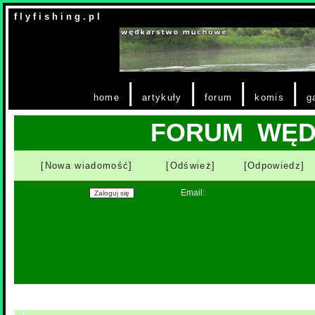
f l y f i s h i n g . p l
|
|
|
|
home
artykuły
forum
komis
g
FORUM WĘ
[Nowa wiadomość]
[Odśwież]
[Odpowiedz]
Email: