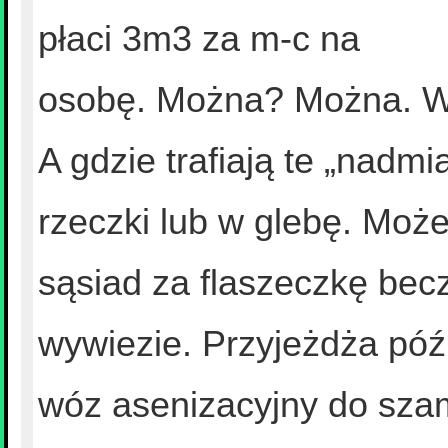
płaci 3m3 za m-c na
osobę. Można? Można. 
A gdzie trafiają te „nadm
rzeczki lub w glebę. Moż
sąsiad za flaszeczkę bec
wywiezie. Przyjeżdża póź
wóz asenizacyjny do szam