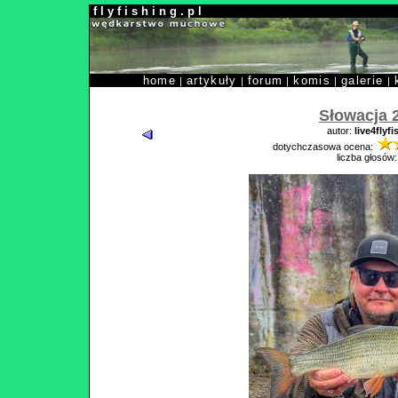
f l y f i s h i n g . p l
home
artykuły
forum
komis
galerie
|
|
|
|
|
Słowacja 
autor:
live4flyfi
dotychczasowa ocena:
liczba głosów