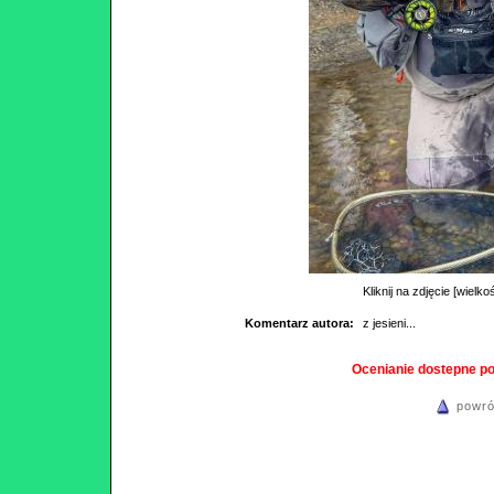
Kliknij na zdjęcie [wielko
Komentarz autora:
z jesieni...
Ocenianie dostepne p
powró