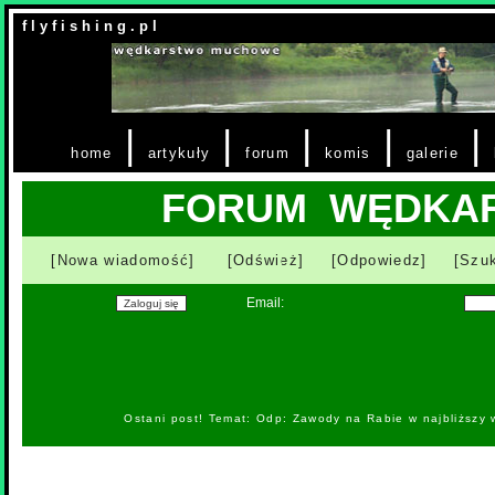
f l y f i s h i n g . p l
|
|
|
|
|
home
artykuły
forum
komis
galerie
FORUM WĘDKA
[Nowa wiadomość]
[Odśwież]
[Odpowiedz]
[Szuk
Email:
Ostani post! Temat: Odp: Zawody na Rabie w najbliższy