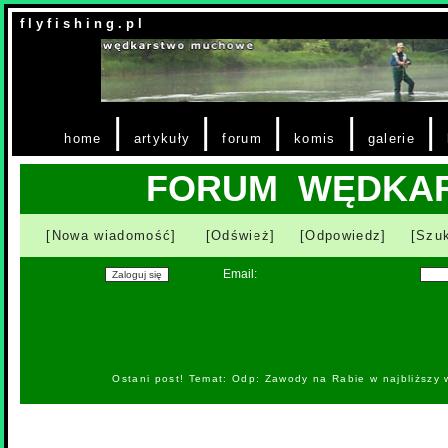
f l y f i s h i n g . p l
|
|
|
|
|
home
artykuły
forum
komis
galerie
FORUM WĘDKA
[Nowa wiadomość]
[Odśwież]
[Odpowiedz]
[Szuk
Email:
Ostani post! Temat: Odp: Zawody na Rabie w najbliższy