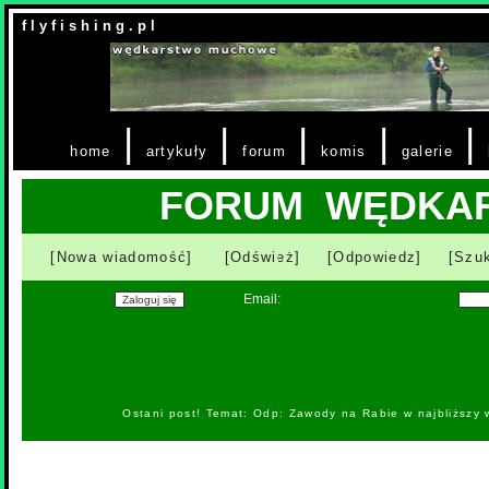
f l y f i s h i n g . p l
|
|
|
|
|
home
artykuły
forum
komis
galerie
FORUM WĘDKA
[Nowa wiadomość]
[Odśwież]
[Odpowiedz]
[Szuk
Email:
Ostani post! Temat: Odp: Zawody na Rabie w najbliższy