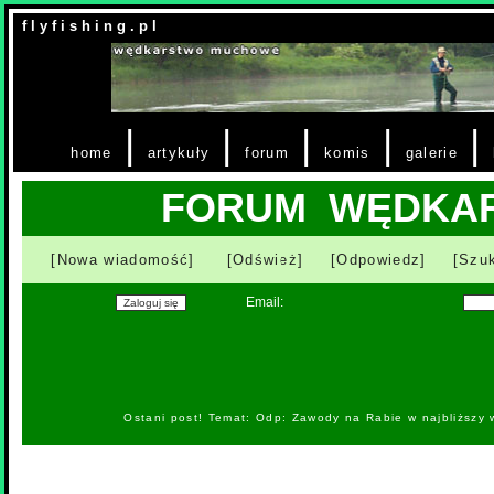
f l y f i s h i n g . p l
|
|
|
|
|
home
artykuły
forum
komis
galerie
FORUM WĘDKA
[Nowa wiadomość]
[Odśwież]
[Odpowiedz]
[Szuk
Email:
Ostani post! Temat: Odp: Zawody na Rabie w najbliższy