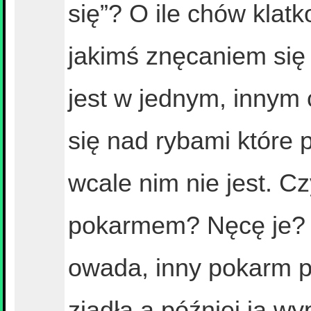
się”? O ile chów klatk
jakimś znęcaniem się
jest w jednym, innym 
się nad rybami które 
wcale nim nie jest. Cz
pokarmem? Nęcę je? 
owada, inny pokarm p
zjadła a później ja 