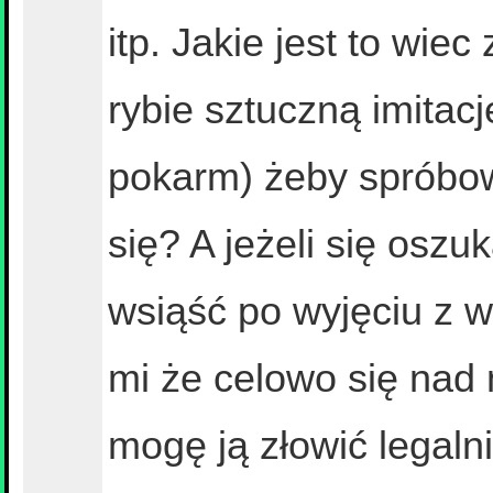
itp. Jakie jest to wi
rybie sztuczną imitacj
pokarm) żeby spróbow
się? A jeżeli się oszuk
wsiąść po wyjęciu z w
mi że celowo się nad 
mogę ją złowić legaln