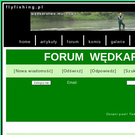
f l y f i s h i n g . p l
|
|
|
|
|
home
artykuły
forum
komis
galerie
FORUM WĘDKA
[Nowa wiadomość]
[Odśwież]
[Odpowiedz]
[Szuk
Email:
Ostani post! Te