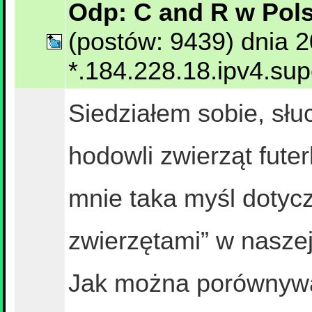
Odp: C and R w Pol
(postów: 9439) dnia 2
*.184.228.18.ipv4.su
Siedziałem sobie, słu
hodowli zwierząt fute
mnie taka myśl dotyc
zwierzętami” w naszej
Jak można porównywać