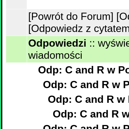
[Powrót do Forum]
[O
[Odpowiedz z cytatem
Odpowiedzi
::
wyświe
wiadomości
Odp: C and R w P
Odp: C and R w 
Odp: C and R w 
Odp: C and R w
Odp: C and R w 