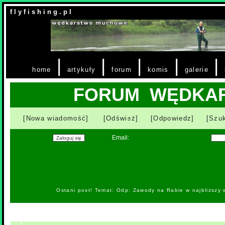
f l y f i s h i n g . p l
|
|
|
|
|
home
artykuły
forum
komis
galerie
FORUM WĘDKA
[Nowa wiadomość]
[Odśwież]
[Odpowiedz]
[Szuk
Email:
Ostani post! Temat: Odp: Zawody na Rabie w najbliższy