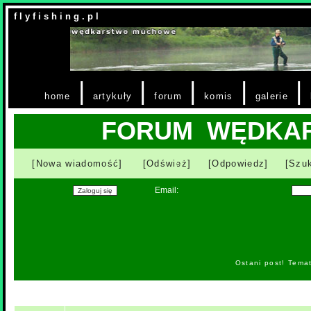
f l y f i s h i n g . p l
|
|
|
|
|
home
artykuły
forum
komis
galerie
FORUM WĘDKA
[Nowa wiadomość]
[Odśwież]
[Odpowiedz]
[Szuk
Email:
Ostani post! Tema