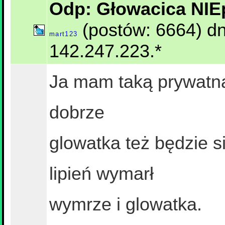
Odp: Głowacica NIE
(postów: 6664) dn
mart123
142.247.223.*
Ja mam taką prywatną 
dobrze
glowatka też będzie si
lipień wymarł
wymrze i glowatka.