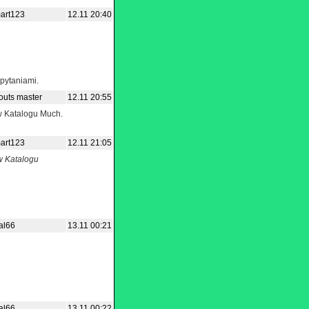
art123
12.11 20:40
 pytaniami.
routs master
12.11 20:55
 w Katalogu Much.
art123
12.11 21:05
 w Katalogu
al66
13.11 00:21
al66
13.11 00:22