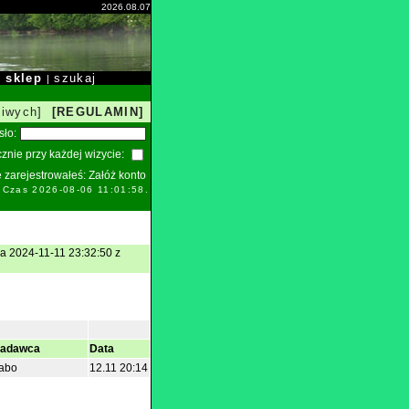
2026.08.07
sklep
szukaj
|
|
liwych]
[REGULAMIN]
sło:
znie przy każdej wizycie:
ie zarejestrowałeś:
Załóż konto
. Czas 2026-08-06 11:01:58.
ia 2024-11-11 23:32:50 z
adawca
Data
abo
12.11 20:14