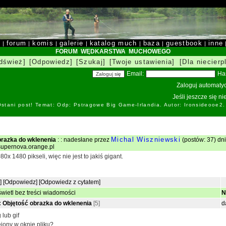
y
forum
komis
galerie
katalog much
baza
guestbook
inne
|
|
|
|
|
|
|
FORUM WĘDKARSTWA MUCHOWEGO
dśwież]
[Odpowiedz]
[Szukaj]
[Twoje ustawienia]
[Dla niecierp
Email:
Ha
Zaloguj automatyc
Jeśli jeszcze się n
stani post! Temat: Odp: Pstragowe Big Game-Irlandia. Autor: Ironsideоoe2
Michal Wiszniewski
brazka do wklenenia
: : nadesłane przez
(postów: 37) dn
.supernova.orange.pl
x 1480 pikseli, więc nie jest to jakiś gigant.
]
[Odpowiedz]
[Odpowiedz z cytatem]
wietl bez treści wiadomości
N
 Objętość obrazka do wklenenia
[5]
d
 lub gif
jony w oknie pliku?