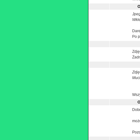
O
Jpeg
Wkle
Dare
Po p
Zdję
Żadn
Zdję
Muc
Wszy
O
Dobr
może
Pozd