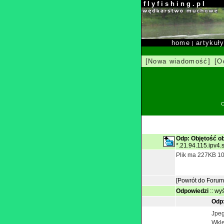
f l y f i s h i n g . p l
home
artykuł
|
[Nowa wiadomość]
[O
O
Odp: Objętość o
*.21.94.115.ipv4
Plik ma 227KB 1080
[Powrót do Forum
Odpowiedzi
::
wyś
Odp:
Jpeg
Wkle