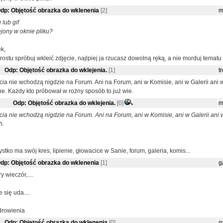
dp: Objętość obrazka do wklenenia
[2]
m
 lub gif
jony w oknie pliku?
k,
rostu spróbuj wkleić zdjęcie, najlpiej ja rzucasz dowolną ręką, a nie morduj tematu
Odp: Objętość obrazka do wklejenia.
[1]
t
cia nie wchodzą nigdzie na Forum. Ani na Forum, ani w Komisie, ani w Galerii ani
e. Każdy kto próbował w rożny sposób to już wie.
Odp: Objętość obrazka do wklejenia.
[0]
m
cia nie wchodzą nigdzie na Forum. Ani na Forum, ani w Komisie, ani w Galerii ani
h.
stko ma swój kres, lipienie, głowacice w Sanie, forum, galeria, komis...
dp: Objętość obrazka do wklenenia
[1]
g
y wieczór,....
 się uda....
rowienia
Odp: Objętość obrazka do wklenenia
[0]
g