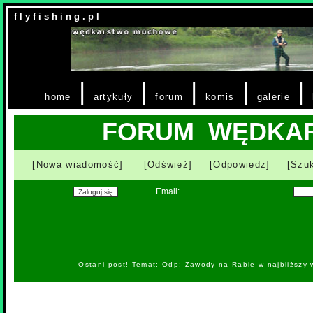
f l y f i s h i n g . p l
|
|
|
|
|
home
artykuły
forum
komis
galerie
FORUM WĘDKA
[Nowa wiadomość]
[Odśwież]
[Odpowiedz]
[Szuk
Email:
Ostani post! Temat: Odp: Zawody na Rabie w najbliższy