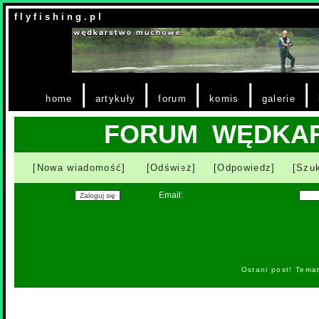
f l y f i s h i n g . p l
|
|
|
|
|
home
artykuły
forum
komis
galerie
FORUM WĘDKA
[Nowa wiadomość]
[Odśwież]
[Odpowiedz]
[Szuk
Email:
Ostani post! Tema