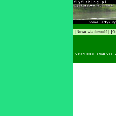
f l y f i s h i n g . p l
home
artykuł
|
[Nowa wiadomość]
[O
Ostani post! Temat: Odp: