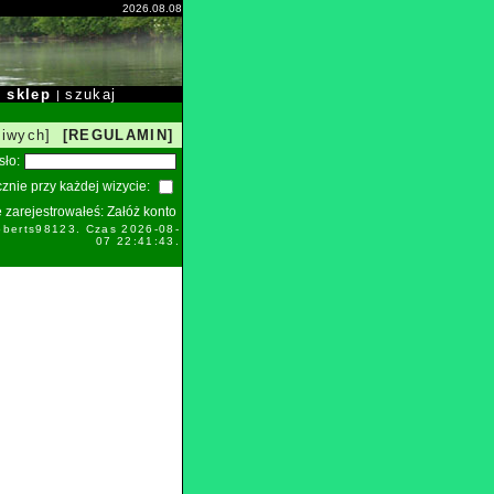
2026.08.08
sklep
szukaj
|
|
liwych]
[REGULAMIN]
sło:
znie przy każdej wizycie:
ie zarejestrowałeś:
Załóż konto
oberts98123. Czas 2026-08-
07 22:41:43.