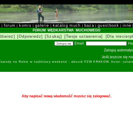
y
forum
komis
galerie
katalog much
baza
guestbook
inne
|
|
|
|
|
|
|
FORUM WĘDKARSTWA MUCHOWEGO
dśwież]
[Odpowiedz]
[Szukaj]
[Twoje ustawienia]
[Dla niecierp
Email:
Ha
Zaloguj automatyc
Jeśli jeszcze się n
 Zawody na Rabie w najbliższy weekend - absurd PZW KRAKOW. Autor: juliar
Aby napisać nową wiadomość musisz się zalogować.