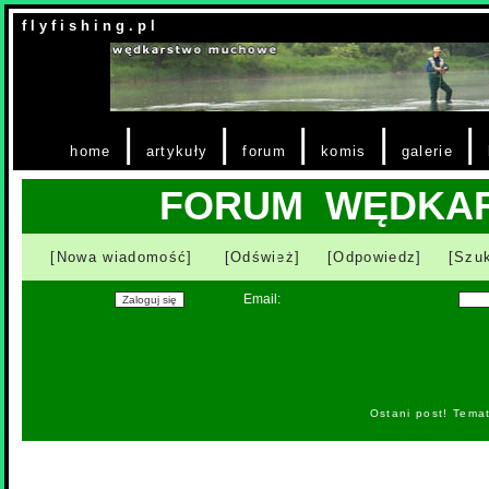
f l y f i s h i n g . p l
|
|
|
|
|
home
artykuły
forum
komis
galerie
FORUM WĘDKA
[Nowa wiadomość]
[Odśwież]
[Odpowiedz]
[Szuk
Email:
Ostani post! Tema