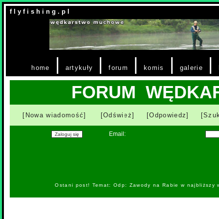
f l y f i s h i n g . p l
|
|
|
|
|
home
artykuły
forum
komis
galerie
FORUM WĘDKA
[Nowa wiadomość]
[Odśwież]
[Odpowiedz]
[Szuk
Email:
Ostani post! Temat: Odp: Zawody na Rabie w najbliższy