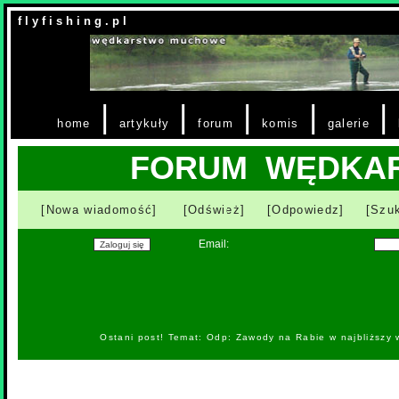
f l y f i s h i n g . p l
|
|
|
|
|
home
artykuły
forum
komis
galerie
FORUM WĘDKA
[Nowa wiadomość]
[Odśwież]
[Odpowiedz]
[Szuk
Email:
Ostani post! Temat: Odp: Zawody na Rabie w najbliższy