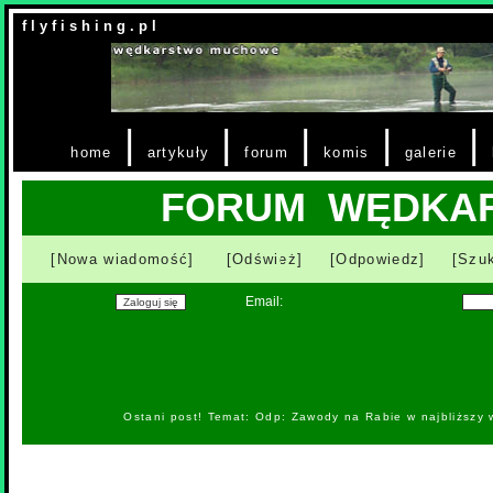
f l y f i s h i n g . p l
|
|
|
|
|
home
artykuły
forum
komis
galerie
FORUM WĘDKA
[Nowa wiadomość]
[Odśwież]
[Odpowiedz]
[Szuk
Email:
Ostani post! Temat: Odp: Zawody na Rabie w najbliższy